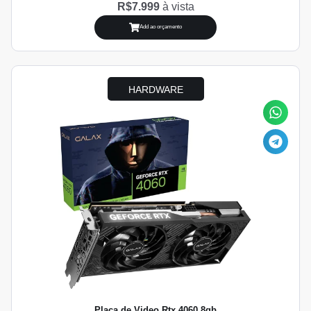
R$7.999
à vista
Add ao orçamento
HARDWARE
Placa de Video Rtx 4060 8gb